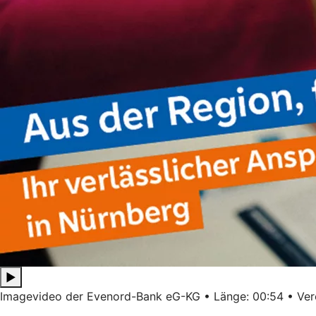
▶
Imagevideo der Evenord-Bank eG-KG • Länge: 00:54 • Verö