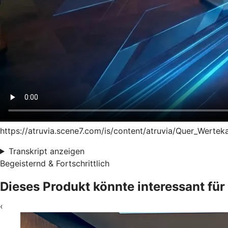
https://atruvia.scene7.com/is/content/atruvia/Quer_Werte
Transkript anzeigen
Begeisternd & Fortschrittlich
Dieses Produkt könnte interessant für 
‹